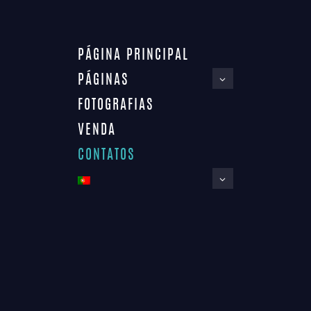
PÁGINA PRINCIPAL
PÁGINAS
CONTACTOS
FOTOGRAFIAS
Home
Contactos
VENDA
CONTATOS
Rua do Sol, Lote 4, Ed. Elite Residence, Loja E
8500-8011 Portimão, Portugal