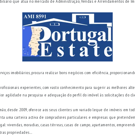
mobiliário que atua no mercado de Administração, Vendas e Arrendamentos de Im
ços imobiliários, procura realizar bons negócios com eficiência, proporcionando
rofissionais experientes, com vasto conhecimento para sugerir as melhores alte
r agilidade na pesquisa e adequação do perfil do imóvel às solicitações do cli
timão, desde 2009, oferece aos seus clientes um variado leque de imóveis em to
senta uma carteira activa de compradores particulares e empresas que pretendem
l: vivendas, moradias, casas térreas, casas de campo, apartamentos, empreendime
outras propriedades…