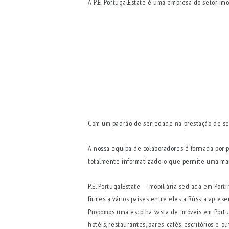
A P.E. PortugalEstate é uma empresa do setor i
Com um padrão de seriedade na prestação de servi
A nossa equipa de colaboradores é formada por p
totalmente informatizado, o que permite uma maio
P.E. PortugalEstate – Imobiliária sediada em Por
firmes a vários países entre eles a Rússia apre
Propomos uma escolha vasta de imóveis em Portuga
hotéis, restaurantes, bares, cafés, escritórios e 