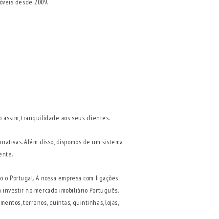
óveis desde 2009.
 assim, tranquilidade aos seus clientes.
rnativas. Além disso, dispomos de um sistema
ente.
do o Portugal. A nossa empresa com ligações
 investir no mercado imobiliário Português.
ntos, terrenos, quintas, quintinhas, lojas,