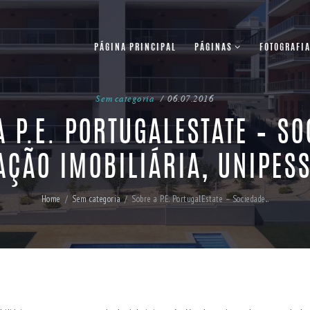
PÁGINA PRINCIPAL
PÁGINAS
FOTOGRAFI
Sem categoria
06.07.2016
 P.E. PORTUGALESTATE – S
AÇÃO IMOBILIÁRIA, UNIPESS
Home
Sem categoria
Sobre a P.E. PortugalEstate – Sociedade...