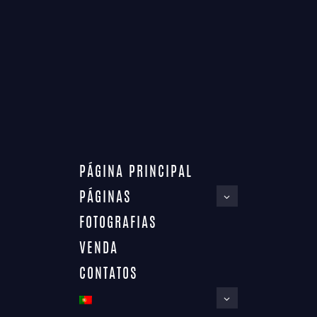
O empreendimento Premium Residence oferece espaços
modernos de arquitetura contemporânea para venda
apartamentos T1 e apartamentos T2 na Praia da Rocha em
Portimão, Algarve, Portugal e que demarca-se pela arquitetura
moderna de design arrojado e está localizado no coração da
Praia da Rocha, a 500 metros do mar, uma luxuosa localização
entre Marina de Portimão e vila de Alvor. Um espaço único para
viver, passar férias e usufruir da tranquilidade que tornam a
Sua casa num lar especial. Procura apartamentos à venda no
Algarve, Portimão, Praia da Rocha, aqui é que encontra.
PÁGINA PRINCIPAL
PÁGINAS
FOTOGRAFIAS
VENDA
CONTATOS