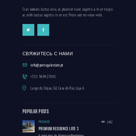
Cras sodales luctus arcu, ac placerat nunc sagittis a. In at turpis
ac nibh luctus sagittis in ut est. Proin sed mi vitae velit.
СВЯЖИТЕСЬ С НАМИ
info@portugalestate.pt
+351 969427845
Largo do Dique, Ed. Casa do Rio, Loja A
POPULAR POSTS
PRÉDIOS
262
PREMIUM RESIDENCE LOTE 3
6 anos ago
by
PremiumResidence