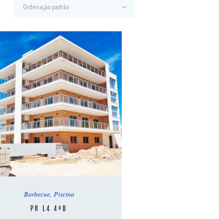
Barbecue
,
Piscina
PR L4 4ºB