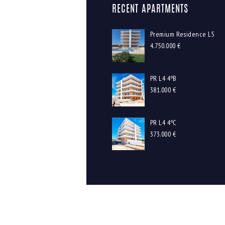
RECENT APARTMENTS
Premium Residence L5
4.750.000
€
PR L4 4ºB
381.000
€
PR L4 4ºC
373.000
€