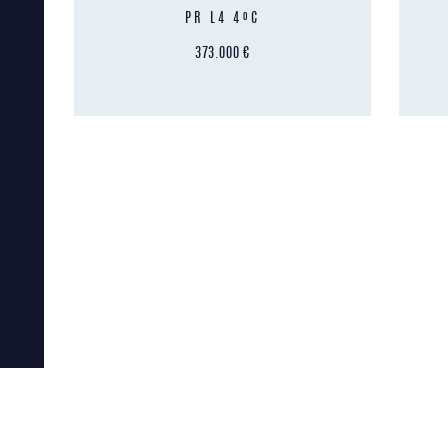
PR L4 4ºC
373.000
€