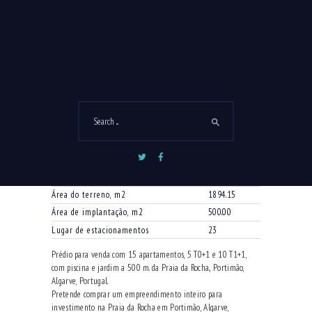
DESCRIÇÃO
INFORMAÇÃO ADICIONAL
Pisos
5
Apartamentos T0+1
5
Apartamentos T1+1
10
Caves para estacionamentos
2
Área encerrada dos todos os
1029.50
apartamentos, m2
Área das varandas dos todos os
528.70
apartamentos, m2
Área do terreno, m2
1894.15
Área de implantação, m2
500.00
Lugar de estacionamentos
23
Prédio para venda com 15 apartamentos, 5 T0+1 e 10 T1+1,
com piscina e jardim a 500 m. da Praia da Rocha., Portimão,
Algarve, Portugal.
Pretende comprar um empreendimento inteiro para
investimento na Praia da Rocha em Portimão, Algarve,